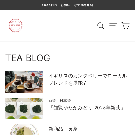
コ
5000円以上お買い上げで送料無料
ン
ス
テ
ラ
ン
イ
ツ
検索
サイト
カ
ド
に
シ
ス
ョ
キ
ー
ッ
を
プ
止
TEA BLOG
め
る
イギリスのカンタベリーでローカル
ブレンドを堪能🎵
新茶
·
日本茶
·
「知覧ゆたかみどり 2025年新茶」
新商品 黄茶