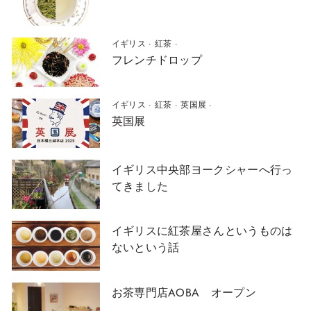
イギリス
·
紅茶
·
フレンチドロップ
イギリス
·
紅茶
·
英国展
·
英国展
イギリス中央部ヨークシャーへ行っ
てきました
イギリスに紅茶屋さんというものは
ないという話
お茶専門店AOBA オープン