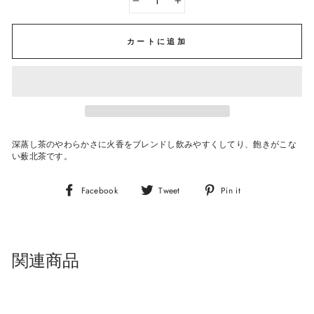
−
+
カートに追加
深蒸し茶のやわらかさに火香をブレンドし飲みやすくしてり、飽きがこな
い薮北茶です。
Facebook
Tweet
Pin
Facebook
Tweet
Pin it
it
関連商品