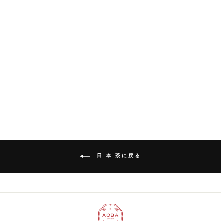
七福神
¥702
日 本 茶に戻る