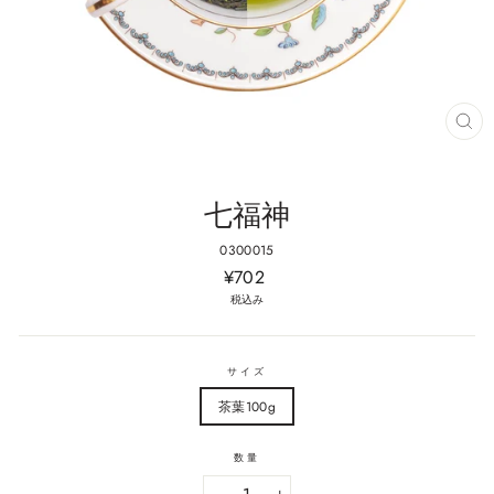
閉
じ
る
(E
七福神
0300015
通
¥702
常
税込み
価
格
サイズ
茶葉100g
数量