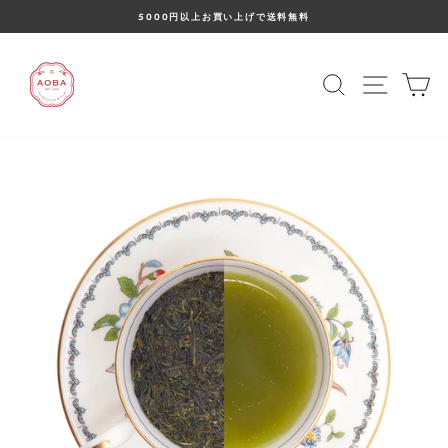
コ
5000円以上お買い上げで送料無料
ン
ス
テ
ラ
ン
イ
ツ
検索
サイト
カ
ド
に
シ
ス
ョ
キ
ー
ッ
を
プ
止
め
る