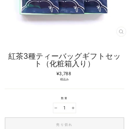
閉
じ
る
(E
紅茶3種ティーバッグギフトセッ
ト（化粧箱入り）
通
¥3,788
常
税込み
価
格
数量
−
+
売り切れ