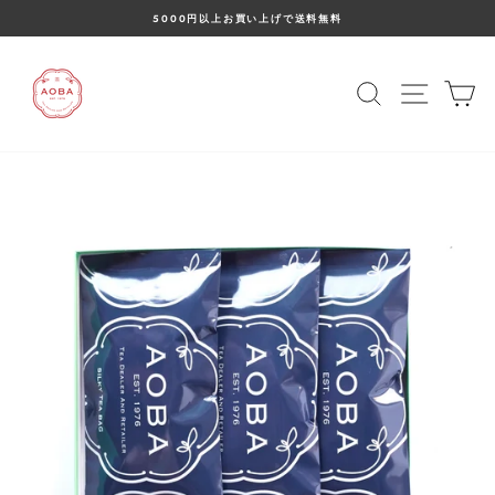
コ
5000円以上お買い上げで送料無料
ン
ス
テ
ラ
ン
イ
ツ
検索
サイト
カ
ド
に
シ
ス
ョ
キ
ー
ッ
を
プ
止
め
る