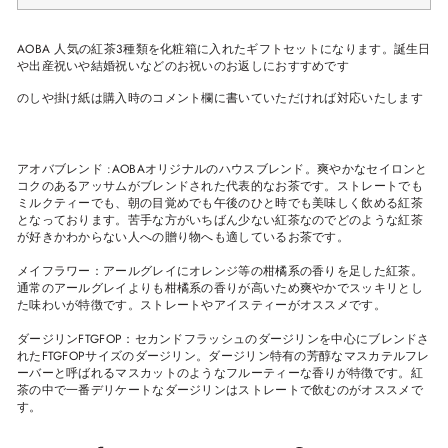
AOBA 人気の紅茶3種類を化粧箱に入れたギフトセットになります。誕生日
や出産祝いや結婚祝いなどのお祝いのお返しにおすすめです
のしや掛け紙は購入時のコメント欄に書いていただければ対応いたします
アオバブレンド :AOBAオリジナルのハウスブレンド。爽やかなセイロンと
コクのあるアッサムがブレンドされた代表的なお茶です。ストレートでも
ミルクティーでも、朝の目覚めでも午後のひと時でも美味しく飲める紅茶
となっております。苦手な方がいちばん少ない紅茶なのでどのような紅茶
が好きかわからない人への贈り物へも適しているお茶です。
メイフラワー：アールグレイにオレンジ等の柑橘系の香りを足した紅茶。
通常のアールグレイよりも柑橘系の香りが高いため爽やかでスッキリとし
た味わいが特徴です。ストレートやアイスティーがオススメです。
ダージリンFTGFOP：セカンドフラッシュのダージリンを中心にブレンドさ
れたFTGFOPサイズのダージリン。ダージリン特有の芳醇なマスカテルフレ
ーバーと呼ばれるマスカットのようなフルーティーな香りが特徴です。紅
茶の中で一番デリケートなダージリンはストレートで飲むのがオススメで
す。