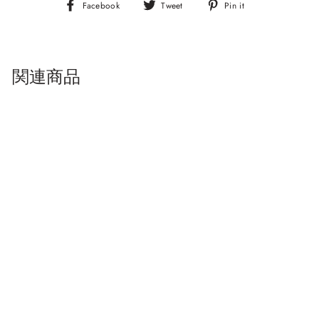
Facebook
Tweet
Pin
Facebook
Tweet
Pin it
it
関連商品
売り切れ
紅茶3種ティーバッグギフ
トセット（化粧箱入り）
¥3,788